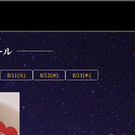
ール
8/11(火)
8/12(水)
8/13(木)