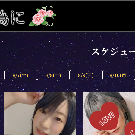
スケジュ
8/7(金)
8/8(土)
8/9(日)
8/10(月)