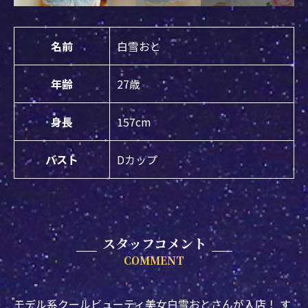
名前
白雪おと
年齢
27歳
身長
157cm
バスト
Dカップ
スタッフコメント
COMMENT
モデル系クールビューティ美女白雪おとさんが入店！ す