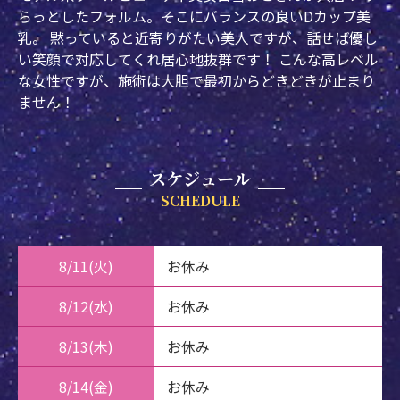
らっとしたフォルム。そこにバランスの良いDカップ美
乳。 黙っていると近寄りがたい美人ですが、話せば優し
い笑顔で対応してくれ居心地抜群です！ こんな高レベル
な女性ですが、施術は大胆で最初からどきどきが止まり
ません！
スケジュール
SCHEDULE
8/11(火)
お休み
8/12(水)
お休み
8/13(木)
お休み
8/14(金)
お休み